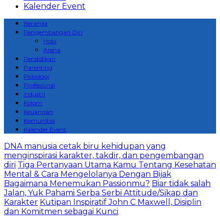
Kalender Event
Beranda
Pengembangan Diri
Hobi
Arena
Pendidikan
Parenting
Psikologi
Profesional
Industri
Kolom
Keuangan
Komunitas
Kalender Event
DNA manusia cetak biru kehidupan yang
menginspirasi karakter, takdir, dan pengembangan
diri
Tiga Pertanyaan Utama Kamu Tentang Kesehatan
Mental & Cara Mengelolanya Dengan Bijak
Bagaimana Menemukan Passionmu?
Biar tidak salah
Jalan, Yuk Pahami Serba Serbi Attitude/Sikap dan
Karakter
Kutipan Inspiratif John C Maxwell, Disiplin
dan Komitmen sebagai Kunci