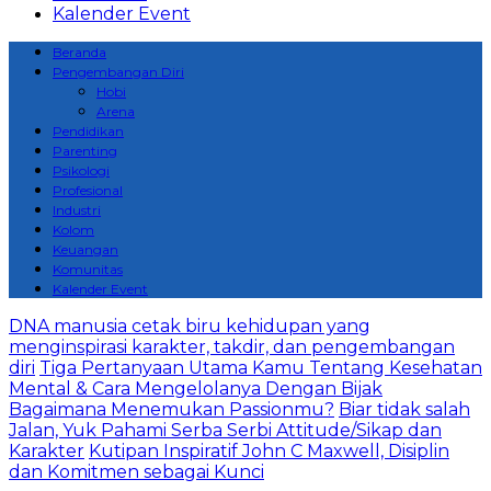
Kalender Event
Beranda
Pengembangan Diri
Hobi
Arena
Pendidikan
Parenting
Psikologi
Profesional
Industri
Kolom
Keuangan
Komunitas
Kalender Event
DNA manusia cetak biru kehidupan yang
menginspirasi karakter, takdir, dan pengembangan
diri
Tiga Pertanyaan Utama Kamu Tentang Kesehatan
Mental & Cara Mengelolanya Dengan Bijak
Bagaimana Menemukan Passionmu?
Biar tidak salah
Jalan, Yuk Pahami Serba Serbi Attitude/Sikap dan
Karakter
Kutipan Inspiratif John C Maxwell, Disiplin
dan Komitmen sebagai Kunci