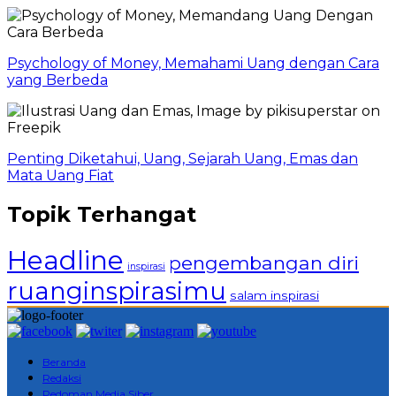
Psychology of Money, Memahami Uang dengan Cara
yang Berbeda
Penting Diketahui, Uang, Sejarah Uang, Emas dan
Mata Uang Fiat
Topik Terhangat
Headline
pengembangan diri
inspirasi
ruanginspirasimu
salam inspirasi
Beranda
Redaksi
Pedoman Media Siber