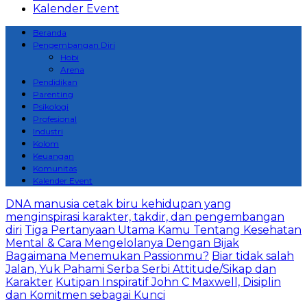
Kalender Event
Beranda
Pengembangan Diri
Hobi
Arena
Pendidikan
Parenting
Psikologi
Profesional
Industri
Kolom
Keuangan
Komunitas
Kalender Event
DNA manusia cetak biru kehidupan yang
menginspirasi karakter, takdir, dan pengembangan
diri
Tiga Pertanyaan Utama Kamu Tentang Kesehatan
Mental & Cara Mengelolanya Dengan Bijak
Bagaimana Menemukan Passionmu?
Biar tidak salah
Jalan, Yuk Pahami Serba Serbi Attitude/Sikap dan
Karakter
Kutipan Inspiratif John C Maxwell, Disiplin
dan Komitmen sebagai Kunci