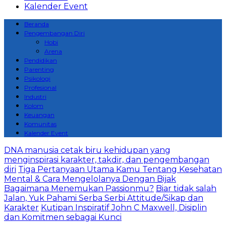
Kalender Event
Beranda
Pengembangan Diri
Hobi
Arena
Pendidikan
Parenting
Psikologi
Profesional
Industri
Kolom
Keuangan
Komunitas
Kalender Event
DNA manusia cetak biru kehidupan yang
menginspirasi karakter, takdir, dan pengembangan
diri
Tiga Pertanyaan Utama Kamu Tentang Kesehatan
Mental & Cara Mengelolanya Dengan Bijak
Bagaimana Menemukan Passionmu?
Biar tidak salah
Jalan, Yuk Pahami Serba Serbi Attitude/Sikap dan
Karakter
Kutipan Inspiratif John C Maxwell, Disiplin
dan Komitmen sebagai Kunci