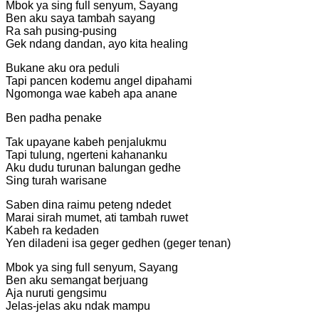
Mbok ya sing full senyum, Sayang
Ben aku saya tambah sayang
Ra sah pusing-pusing
Gek ndang dandan, ayo kita healing
Bukane aku ora peduli
Tapi pancen kodemu angel dipahami
Ngomonga wae kabeh apa anane
Ben padha penake
Tak upayane kabeh penjalukmu
Tapi tulung, ngerteni kahananku
Aku dudu turunan balungan gedhe
Sing turah warisane
Saben dina raimu peteng ndedet
Marai sirah mumet, ati tambah ruwet
Kabeh ra kedaden
Yen diladeni isa geger gedhen (geger tenan)
Mbok ya sing full senyum, Sayang
Ben aku semangat berjuang
Aja nuruti gengsimu
Jelas-jelas aku ndak mampu