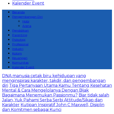
Kalender Event
Beranda
Pengembangan Diri
Hobi
Arena
Pendidikan
Parenting
Psikologi
Profesional
Industri
Kolom
Keuangan
Komunitas
Kalender Event
DNA manusia cetak biru kehidupan yang
menginspirasi karakter, takdir, dan pengembangan
diri
Tiga Pertanyaan Utama Kamu Tentang Kesehatan
Mental & Cara Mengelolanya Dengan Bijak
Bagaimana Menemukan Passionmu?
Biar tidak salah
Jalan, Yuk Pahami Serba Serbi Attitude/Sikap dan
Karakter
Kutipan Inspiratif John C Maxwell, Disiplin
dan Komitmen sebagai Kunci