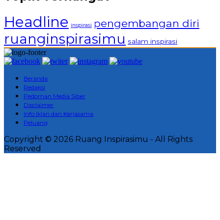
Headline
pengembangan diri
inspirasi
ruanginspirasimu
salam inspirasi
Beranda
Redaksi
Pedoman Media Siber
Disclaimer
Info Iklan dan Kerjasama
Peluang
Copyright © 2026 Ruang Inspirasimu - All Rights
Reserved