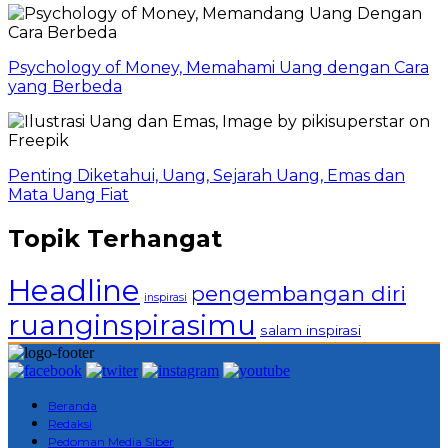
Psychology of Money, Memahami Uang dengan Cara
yang Berbeda
Penting Diketahui, Uang, Sejarah Uang, Emas dan
Mata Uang Fiat
Topik Terhangat
Headline
pengembangan diri
inspirasi
ruanginspirasimu
salam inspirasi
Beranda
Redaksi
Pedoman Media Siber