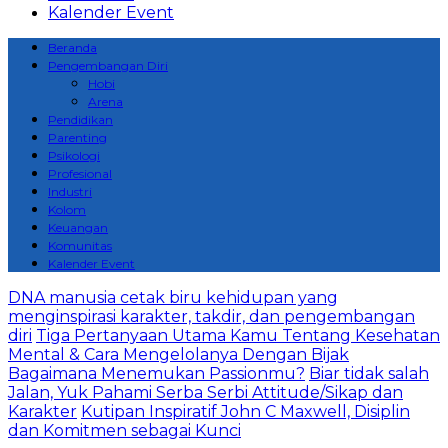
Kalender Event
Beranda
Pengembangan Diri
Hobi
Arena
Pendidikan
Parenting
Psikologi
Profesional
Industri
Kolom
Keuangan
Komunitas
Kalender Event
DNA manusia cetak biru kehidupan yang
menginspirasi karakter, takdir, dan pengembangan
diri
Tiga Pertanyaan Utama Kamu Tentang Kesehatan
Mental & Cara Mengelolanya Dengan Bijak
Bagaimana Menemukan Passionmu?
Biar tidak salah
Jalan, Yuk Pahami Serba Serbi Attitude/Sikap dan
Karakter
Kutipan Inspiratif John C Maxwell, Disiplin
dan Komitmen sebagai Kunci