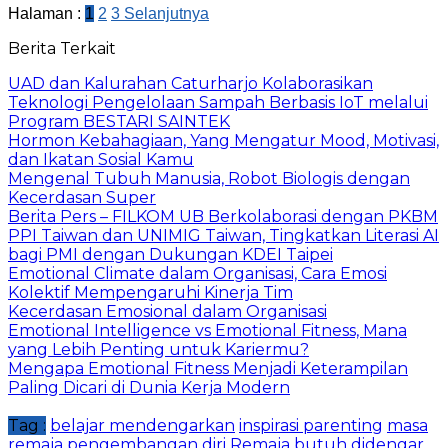
Halaman :
1
2
3
Selanjutnya
Berita Terkait
UAD dan Kalurahan Caturharjo Kolaborasikan
Teknologi Pengelolaan Sampah Berbasis IoT melalui
Program BESTARI SAINTEK
Hormon Kebahagiaan, Yang Mengatur Mood, Motivasi,
dan Ikatan Sosial Kamu
Mengenal Tubuh Manusia, Robot Biologis dengan
Kecerdasan Super
Berita Pers – FILKOM UB Berkolaborasi dengan PKBM
PPI Taiwan dan UNIMIG Taiwan, Tingkatkan Literasi AI
bagi PMI dengan Dukungan KDEI Taipei
Emotional Climate dalam Organisasi, Cara Emosi
Kolektif Mempengaruhi Kinerja Tim
Kecerdasan Emosional dalam Organisasi
Emotional Intelligence vs Emotional Fitness, Mana
yang Lebih Penting untuk Kariermu?
Mengapa Emotional Fitness Menjadi Keterampilan
Paling Dicari di Dunia Kerja Modern
Tag :
belajar mendengarkan
inspirasi parenting
masa
remaja
pengembangan diri
Remaja butuh didengar