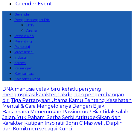
Kalender Event
Beranda
Pengembangan Diri
Hobi
Arena
Pendidikan
Parenting
Psikologi
Profesional
Industri
Kolom
Keuangan
Komunitas
Kalender Event
DNA manusia cetak biru kehidupan yang
menginspirasi karakter, takdir, dan pengembangan
diri
Tiga Pertanyaan Utama Kamu Tentang Kesehatan
Mental & Cara Mengelolanya Dengan Bijak
Bagaimana Menemukan Passionmu?
Biar tidak salah
Jalan, Yuk Pahami Serba Serbi Attitude/Sikap dan
Karakter
Kutipan Inspiratif John C Maxwell, Disiplin
dan Komitmen sebagai Kunci