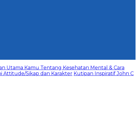
aan Utama Kamu Tentang Kesehatan Mental & Cara
bi Attitude/Sikap dan Karakter
Kutipan Inspiratif John C