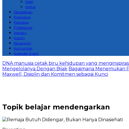
Hobi
Arena
Pendidikan
Parenting
Psikologi
Profesional
Industri
Kolom
Keuangan
Komunitas
Kalender Event
DNA manusia cetak biru kehidupan yang menginspirasi 
Mengelolanya Dengan Bijak
Bagaimana Menemukan P
Maxwell, Disiplin dan Komitmen sebagai Kunci
Topik
belajar mendengarkan