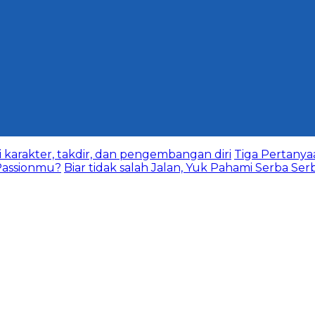
karakter, takdir, dan pengembangan diri
Tiga Pertany
assionmu?
Biar tidak salah Jalan, Yuk Pahami Serba Ser