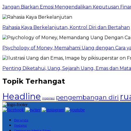
Jangan Biarkan Emosi Mengendalikan Keputusan Finan
Rahasia Kaya Berkelanjutan, Kontrol Diri dan Bertahan
Psychology of Money, Memahami Uang dengan Cara y
Penting Diketahui, Uang, Sejarah Uang, Emas dan Mata
Topik Terhangat
Headline
ru
pengembangan diri
inspirasi
Beranda
Redaksi
Pedoman Media Siber