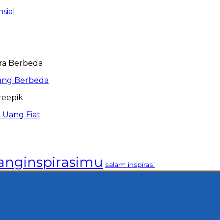
sial
ang Berbeda
 Uang Fiat
anginspirasimu
salam inspirasi