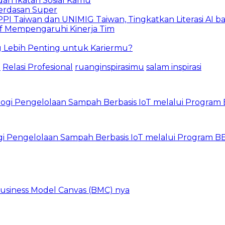
an Ikatan Sosial Kamu
erdasan Super
PI Taiwan dan UNIMIG Taiwan, Tingkatkan Literasi AI 
tif Mempengaruhi Kinerja Tim
ng Lebih Penting untuk Kariermu?
t
Relasi Profesional
ruanginspirasimu
salam inspirasi
gi Pengelolaan Sampah Berbasis IoT melalui Program 
 Business Model Canvas (BMC) nya