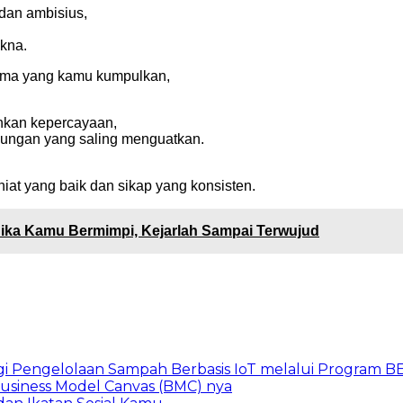
 dan ambisius,
kna.
nama yang kamu kumpulkan,
hkan kepercayaan,
ubungan yang saling menguatkan.
niat yang baik dan sikap yang konsisten.
 Jika Kamu Bermimpi, Kejarlah Sampai Terwujud
gi Pengelolaan Sampah Berbasis IoT melalui Program 
 Business Model Canvas (BMC) nya