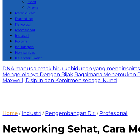
Hobi
Arena
Pendidikan
Parenting
Psikologi
Profesional
Industri
Kolom
Keuangan
Komunitas
Kalender Event
DNA manusia cetak biru kehidupan yang menginspirasi 
Mengelolanya Dengan Bijak
Bagaimana Menemukan P
Maxwell, Disiplin dan Komitmen sebagai Kunci
Home
Industri
Pengembangan Diri
Profesional
/
/
/
Networking Sehat, Cara M