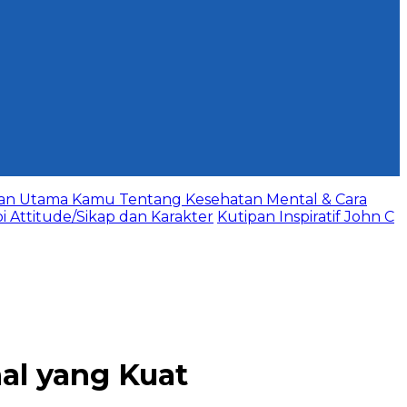
aan Utama Kamu Tentang Kesehatan Mental & Cara
bi Attitude/Sikap dan Karakter
Kutipan Inspiratif John C
al yang Kuat