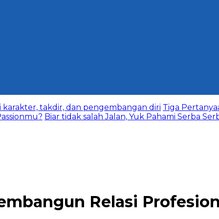
karakter, takdir, dan pengembangan diri
Tiga Pertany
assionmu?
Biar tidak salah Jalan, Yuk Pahami Serba Ser
embangun Relasi Profesion