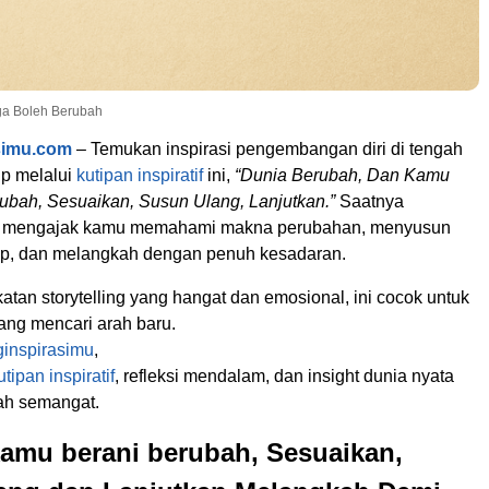
uga Boleh Berubah
simu.com
– Temukan inspirasi pengembangan diri di tengah
p melalui
kutipan inspiratif
ini,
“Dunia Berubah, Dan Kamu
ubah, Sesuaikan, Susun Ulang, Lanjutkan.”
Saatnya
k mengajak kamu memahami makna perubahan, menyusun
up, dan melangkah dengan penuh kesadaran.
tan storytelling yang hangat dan emosional, ini cocok untuk
ng mencari arah baru.
ginspirasimu
,
utipan inspiratif
, refleksi mendalam, dan insight dunia nyata
h semangat.
amu berani berubah, Sesuaikan,