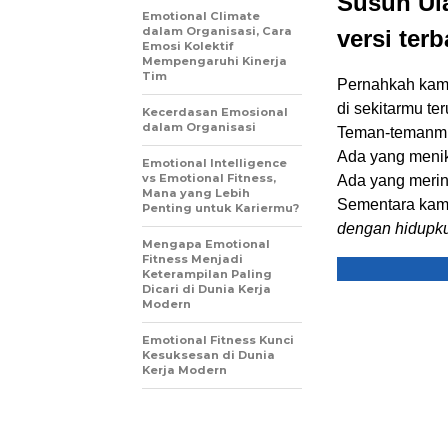
Susun Ul
Emotional Climate
dalam Organisasi, Cara
versi terb
Emosi Kolektif
Mempengaruhi Kinerja
Tim
Pernahkah kamu
di sekitarmu te
Kecerdasan Emosional
dalam Organisasi
Teman-temanmu
Ada yang meni
Emotional Intelligence
vs Emotional Fitness,
Ada yang merint
Mana yang Lebih
Sementara kamu
Penting untuk Kariermu?
dengan hidupk
Mengapa Emotional
Fitness Menjadi
Keterampilan Paling
Dicari di Dunia Kerja
Modern
Emotional Fitness Kunci
Kesuksesan di Dunia
Kerja Modern