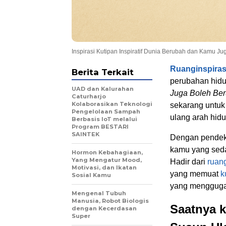
Inspirasi Kutipan Inspiratif Dunia Berubah dan Kamu J
Ruanginspira
Berita Terkait
perubahan hidu
UAD dan Kalurahan
Juga Boleh Ber
Caturharjo
Kolaborasikan Teknologi
sekarang untu
Pengelolaan Sampah
ulang arah hid
Berbasis IoT melalui
Program BESTARI
SAINTEK
Dengan pendeka
kamu yang seda
Hormon Kebahagiaan,
Yang Mengatur Mood,
Hadir dari
ruan
Motivasi, dan Ikatan
yang memuat
k
Sosial Kamu
yang mengguga
Mengenal Tubuh
Manusia, Robot Biologis
Saatnya k
dengan Kecerdasan
Super