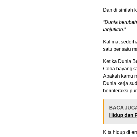
Dan di sinilah k
“Dunia berubah
lanjutkan.”
Kalimat sederha
satu per satu 
Ketika Dunia B
Coba bayangkan
Apakah kamu m
Dunia kerja su
berinteraksi pu
BACA JUG
Hidup dan P
Kita hidup di e