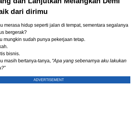
ang dan Lanjutkan Melangkah Demi
aik dari dirimu
 merasa hidup seperti jalan di tempat, sementara segalanya
rus bergerak?
 mungkin sudah punya pekerjaan tetap.
kah.
is bisnis.
 masih bertanya-tanya,
“Apa yang sebenarnya aku lakukan
u?”
ADVERTISEMENT