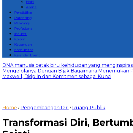
Hobi
Arena
Pendidikan
Parenting
Psikologi
Profesional
Industri
Kolom
Keuangan
Komunitas
Kalender Event
DNA manusia cetak biru kehidupan yang menginspirasi 
Mengelolanya Dengan Bijak
Bagaimana Menemukan P
Maxwell, Disiplin dan Komitmen sebagai Kunci
Home
Pengembangan Diri
Ruang Publik
/
/
Transformasi Diri, Bertum