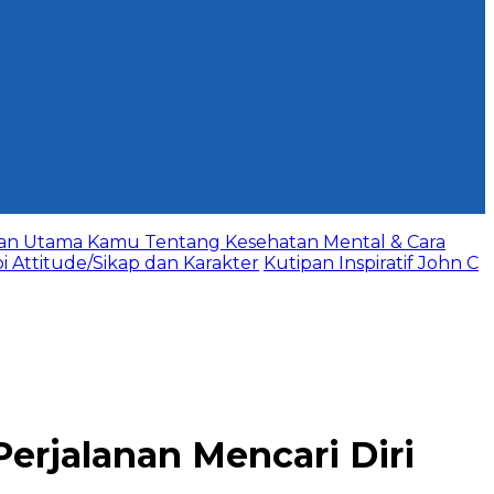
aan Utama Kamu Tentang Kesehatan Mental & Cara
bi Attitude/Sikap dan Karakter
Kutipan Inspiratif John C
erjalanan Mencari Diri