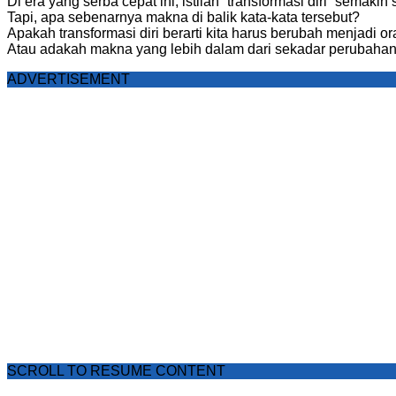
Di era yang serba cepat ini, istilah “transformasi diri” semakin 
Tapi, apa sebenarnya makna di balik kata-kata tersebut?
Apakah transformasi diri berarti kita harus berubah menjadi or
Atau adakah makna yang lebih dalam dari sekadar perubaha
ADVERTISEMENT
SCROLL TO RESUME CONTENT