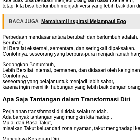
Kita tidak bisa berubah menjadi orang lain dalam semalam,
tetapi kita bisa bertumbuh menjadi versi yang lebih baik dari dir
BACA JUGA
Memahami Inspirasi Melampaui Ego
Perbedaan mendasar antara berubah dan bertumbuh adalah,
Berubah,
Ini Bersifat eksternal, sementara, dan seringkali dipaksakan.
Contohnya, seseorang yang berpura-pura menjadi ramah han
Sedangkan Bertumbuh,
Lebih Bersifat internal, permanen, dan didasari oleh keinginan
Contohnya,
seseorang yang belajar untuk menjadi lebih sabar,
karena ingin memiliki hubungan yang lebih baik dengan orang 
Apa Saja Tantangan dalam Transformasi Diri
Perjalanan transformasi diri tidak selalu mudah.
Ada banyak tantangan yang mungkin kita hadapi,
Mulai dari Rasa Takut,
misalkan Takut keluar dari zona nyaman, takut menghadapi ket
Munculnya Keraguan Diri,