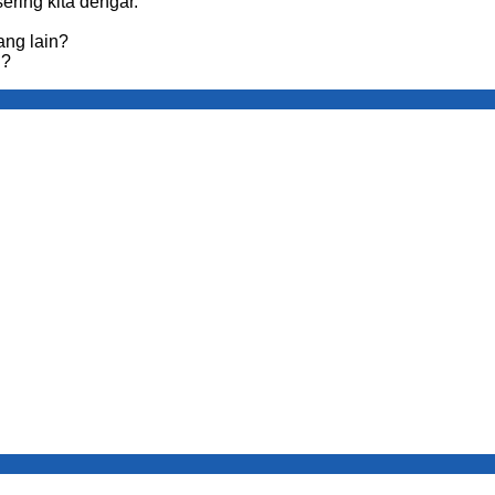
sering kita dengar.
ang lain?
n?