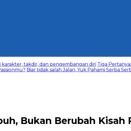
karakter, takdir, dan pengembangan diri
Tiga Pertany
assionmu?
Biar tidak salah Jalan, Yuk Pahami Serba Ser
buh, Bukan Berubah Kisah P