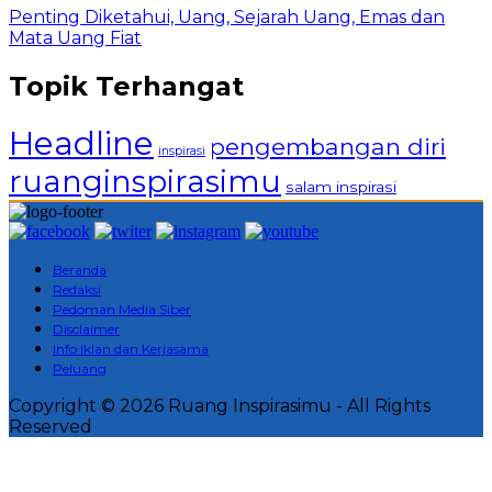
Penting Diketahui, Uang, Sejarah Uang, Emas dan
Mata Uang Fiat
Topik Terhangat
Headline
pengembangan diri
inspirasi
ruanginspirasimu
salam inspirasi
Beranda
Redaksi
Pedoman Media Siber
Disclaimer
Info Iklan dan Kerjasama
Peluang
Copyright © 2026 Ruang Inspirasimu - All Rights
Reserved