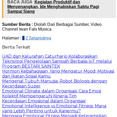
BACA JUGA
Kegiatan Produktif dan
Menyenangkan, Ide Menghabiskan Sabtu Pagi
Sampai Siang
Sumber Berita :
Diolah Dari Berbagai Sumber, Video
Channel Iwan Fals Musica
Halaman :
1
2
Selanjutnya
Berita Terkait
UAD dan Kalurahan Caturharjo Kolaborasikan
Teknologi Pengelolaan Sampah Berbasis IoT melalui
Program BESTARI SAINTEK
Hormon Kebahagiaan, Yang Mengatur Mood, Motivasi,
dan Ikatan Sosial Kamu
Mengenal Tubuh Manusia, Robot Biologis dengan
Kecerdasan Super
Emotional Climate dalam Organisasi, Cara Emosi
Kolektif Mempengaruhi Kinerja Tim
Kecerdasan Emosional dalam Organisasi
Emotional Intelligence vs Emotional Fitness, Mana
yang Lebih Penting untuk Kariermu?
Mengapa Emotional Fitness Menjadi Keterampilan