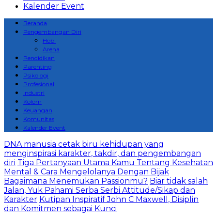
Kalender Event
Beranda
Pengembangan Diri
Hobi
Arena
Pendidikan
Parenting
Psikologi
Profesional
Industri
Kolom
Keuangan
Komunitas
Kalender Event
DNA manusia cetak biru kehidupan yang
menginspirasi karakter, takdir, dan pengembangan
diri
Tiga Pertanyaan Utama Kamu Tentang Kesehatan
Mental & Cara Mengelolanya Dengan Bijak
Bagaimana Menemukan Passionmu?
Biar tidak salah
Jalan, Yuk Pahami Serba Serbi Attitude/Sikap dan
Karakter
Kutipan Inspiratif John C Maxwell, Disiplin
dan Komitmen sebagai Kunci