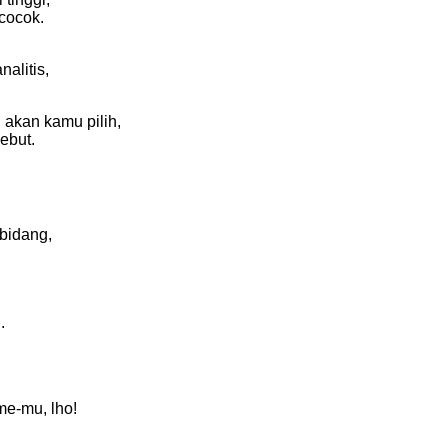
 cocok.
alitis,
akan kamu pilih,
ebut.
bidang,
.
me-mu, lho!