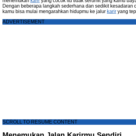
menemukan
karir
yang cocok itu tidak serumit yang kamu bay
Dengan beberapa langkah sederhana dan sedikit kesadaran di
kamu bisa mulai mengarahkan hidupmu ke jalur
karir
yang tep
ADVERTISEMENT
SCROLL TO RESUME CONTENT
Menemukan Jalan Karirmu Sendiri