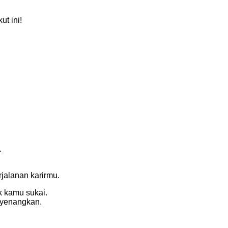
t ini!
.
jalanan karirmu.
 kamu sukai.
enyenangkan.