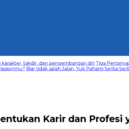
karakter, takdir, dan pengembangan diri
Tiga Pertany
assionmu?
Biar tidak salah Jalan, Yuk Pahami Serba Ser
ntukan Karir dan Profesi y