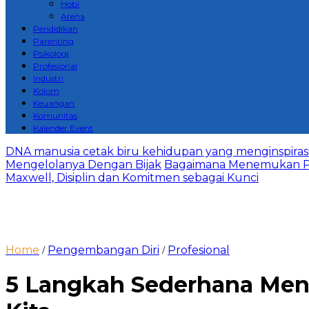
Hobi
Arena
Pendidikan
Parenting
Psikologi
Profesional
Industri
Kolom
Keuangan
Komunitas
Kalender Event
DNA manusia cetak biru kehidupan yang menginspirasi 
Mengelolanya Dengan Bijak
Bagaimana Menemukan P
Maxwell, Disiplin dan Komitmen sebagai Kunci
Home
Pengembangan Diri
Profesional
/
/
5 Langkah Sederhana Mene