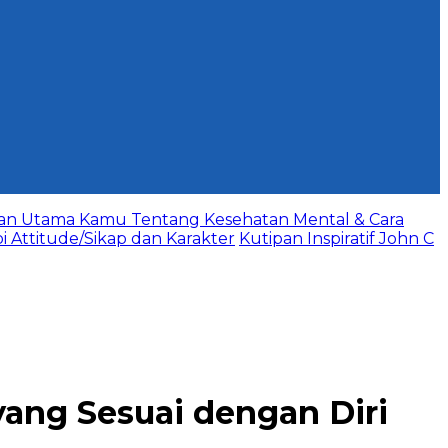
aan Utama Kamu Tentang Kesehatan Mental & Cara
bi Attitude/Sikap dan Karakter
Kutipan Inspiratif John C
ang Sesuai dengan Diri