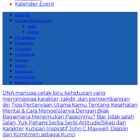
Kalender Event
Beranda
Pengembangan Diri
Hobi
Arena
Pendidikan
Parenting
Psikologi
Profesional
Industri
Kolom
Keuangan
Komunitas
Kalender Event
DNA manusia cetak biru kehidupan yang
menginspirasi karakter, takdir, dan pengembangan
diri
Tiga Pertanyaan Utama Kamu Tentang Kesehatan
Mental & Cara Mengelolanya Dengan Bijak
Bagaimana Menemukan Passionmu?
Biar tidak salah
Jalan, Yuk Pahami Serba Serbi Attitude/Sikap dan
Karakter
Kutipan Inspiratif John C Maxwell, Disiplin
dan Komitmen sebagai Kunci