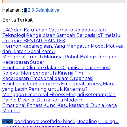
Halaman :
1
2
3
Selanjutnya
Berita Terkait
UAD dan Kalurahan Caturharjo Kolaborasikan
Teknologi Pengelolaan Sampah Berbasis IoT melalui
Program BESTARI SAINTEK
Hormon Kebahagiaan, Yang Mengatur Mood, Motivasi,
dan Ikatan Sosial Kamu
Mengenal Tubuh Manusia, Robot Biologis dengan
Kecerdasan Super
Emotional Climate dalam Organisasi, Cara Emosi
Kolektif Mempengaruhi Kinerja Tim
Kecerdasan Emosional dalam Organisasi
Emotional Intelligence vs Emotional Fitness, Mana
yang Lebih Penting untuk Kariermu?
Mengapa Emotional Fitness Menjadi Keterampilan
Paling Dicari di Dunia Kerja Modern
Emotional Fitness Kunci Kesuksesan di Dunia Kerja
Modern
Tag :
bondanprakosofade2black
Headline
LirikLagu
RamuInspirasi
ruanginspirasimu