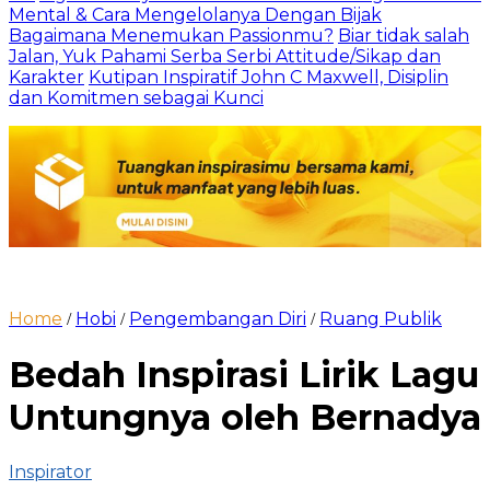
Mental & Cara Mengelolanya Dengan Bijak
Bagaimana Menemukan Passionmu?
Biar tidak salah
Jalan, Yuk Pahami Serba Serbi Attitude/Sikap dan
Karakter
Kutipan Inspiratif John C Maxwell, Disiplin
dan Komitmen sebagai Kunci
Home
Hobi
Pengembangan Diri
Ruang Publik
/
/
/
Bedah Inspirasi Lirik Lagu
Untungnya oleh Bernadya
Inspirator