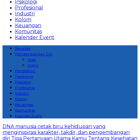
Psikologi
Profesional
Industri
Kolom
Keuangan
Komunitas
Kalender Event
Beranda
Pengembangan Diri
Hobi
Arena
Pendidikan
Parenting
Psikologi
Profesional
Industri
Kolom
Keuangan
Komunitas
Kalender Event
DNA manusia cetak biru kehidupan yang
menginspirasi karakter, takdir, dan pengembangan
diri
Tiga Pertanyaan Utama Kamu Tentang Kesehatan