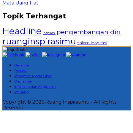
Mata Uang Fiat
Topik Terhangat
Headline
pengembangan diri
inspirasi
ruanginspirasimu
salam inspirasi
Beranda
Redaksi
Pedoman Media Siber
Disclaimer
Info Iklan dan Kerjasama
Peluang
Copyright © 2026 Ruang Inspirasimu - All Rights
Reserved