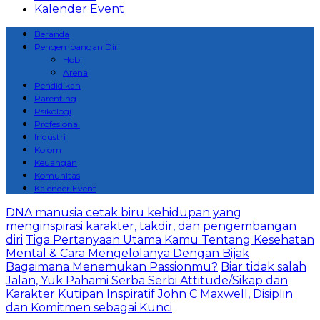
Kalender Event
Beranda
Pengembangan Diri
Hobi
Arena
Pendidikan
Parenting
Psikologi
Profesional
Industri
Kolom
Keuangan
Komunitas
Kalender Event
DNA manusia cetak biru kehidupan yang
menginspirasi karakter, takdir, dan pengembangan
diri
Tiga Pertanyaan Utama Kamu Tentang Kesehatan
Mental & Cara Mengelolanya Dengan Bijak
Bagaimana Menemukan Passionmu?
Biar tidak salah
Jalan, Yuk Pahami Serba Serbi Attitude/Sikap dan
Karakter
Kutipan Inspiratif John C Maxwell, Disiplin
dan Komitmen sebagai Kunci