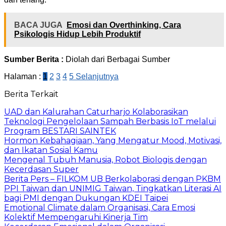
BACA JUGA
Emosi dan Overthinking, Cara
Psikologis Hidup Lebih Produktif
Sumber Berita :
Diolah dari Berbagai Sumber
Halaman :
1
2
3
4
5
Selanjutnya
Berita Terkait
UAD dan Kalurahan Caturharjo Kolaborasikan
Teknologi Pengelolaan Sampah Berbasis IoT melalui
Program BESTARI SAINTEK
Hormon Kebahagiaan, Yang Mengatur Mood, Motivasi,
dan Ikatan Sosial Kamu
Mengenal Tubuh Manusia, Robot Biologis dengan
Kecerdasan Super
Berita Pers – FILKOM UB Berkolaborasi dengan PKBM
PPI Taiwan dan UNIMIG Taiwan, Tingkatkan Literasi AI
bagi PMI dengan Dukungan KDEI Taipei
Emotional Climate dalam Organisasi, Cara Emosi
Kolektif Mempengaruhi Kinerja Tim