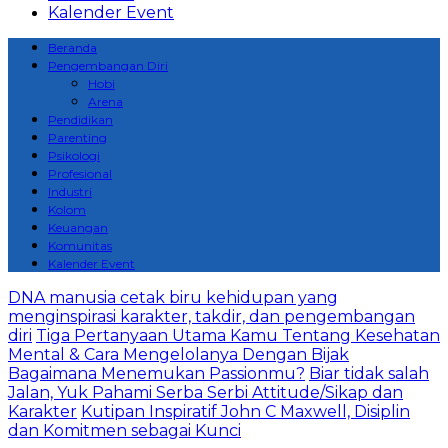
Kalender Event
Beranda
Pengembangan Diri
Hobi
Arena
Pendidikan
Parenting
Psikologi
Profesional
Industri
Kolom
Keuangan
Komunitas
Kalender Event
DNA manusia cetak biru kehidupan yang
menginspirasi karakter, takdir, dan pengembangan
diri
Tiga Pertanyaan Utama Kamu Tentang Kesehatan
Mental & Cara Mengelolanya Dengan Bijak
Bagaimana Menemukan Passionmu?
Biar tidak salah
Jalan, Yuk Pahami Serba Serbi Attitude/Sikap dan
Karakter
Kutipan Inspiratif John C Maxwell, Disiplin
dan Komitmen sebagai Kunci