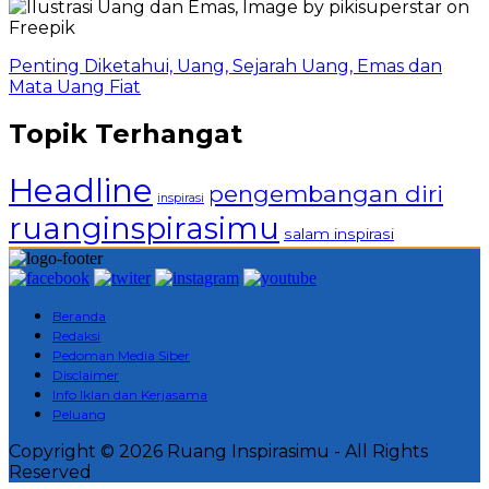
Penting Diketahui, Uang, Sejarah Uang, Emas dan
Mata Uang Fiat
Topik Terhangat
Headline
pengembangan diri
inspirasi
ruanginspirasimu
salam inspirasi
Beranda
Redaksi
Pedoman Media Siber
Disclaimer
Info Iklan dan Kerjasama
Peluang
Copyright © 2026 Ruang Inspirasimu - All Rights
Reserved