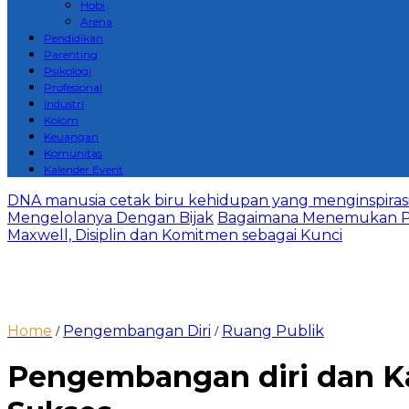
Hobi
Arena
Pendidikan
Parenting
Psikologi
Profesional
Industri
Kolom
Keuangan
Komunitas
Kalender Event
DNA manusia cetak biru kehidupan yang menginspirasi 
Mengelolanya Dengan Bijak
Bagaimana Menemukan P
Maxwell, Disiplin dan Komitmen sebagai Kunci
Home
Pengembangan Diri
Ruang Publik
/
/
Pengembangan diri dan Kat