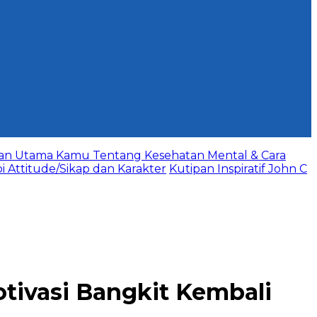
aan Utama Kamu Tentang Kesehatan Mental & Cara
bi Attitude/Sikap dan Karakter
Kutipan Inspiratif John C
otivasi Bangkit Kembali