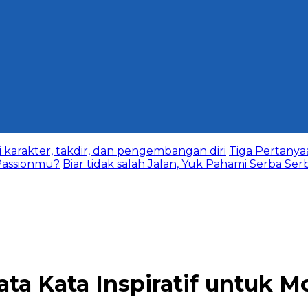
karakter, takdir, dan pengembangan diri
Tiga Pertany
assionmu?
Biar tidak salah Jalan, Yuk Pahami Serba Ser
a Kata Inspiratif untuk M