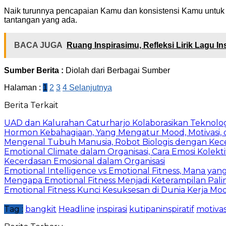
Naik turunnya pencapaian Kamu dan konsistensi Kamu untuk t
tantangan yang ada.
BACA JUGA
Ruang Inspirasimu, Refleksi Lirik Lagu 
Sumber Berita :
Diolah dari Berbagai Sumber
Halaman :
1
2
3
4
Selanjutnya
Berita Terkait
UAD dan Kalurahan Caturharjo Kolaborasikan Teknolo
Hormon Kebahagiaan, Yang Mengatur Mood, Motivasi, d
Mengenal Tubuh Manusia, Robot Biologis dengan Kec
Emotional Climate dalam Organisasi, Cara Emosi Kolek
Kecerdasan Emosional dalam Organisasi
Emotional Intelligence vs Emotional Fitness, Mana ya
Mengapa Emotional Fitness Menjadi Keterampilan Palin
Emotional Fitness Kunci Kesuksesan di Dunia Kerja Mo
Tag :
bangkit
Headline
inspirasi
kutipaninspiratif
motivas