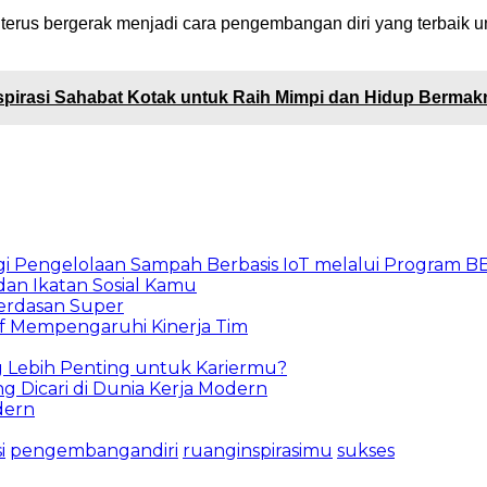
erus bergerak menjadi cara pengembangan diri yang terbaik u
Inspirasi Sahabat Kotak untuk Raih Mimpi dan Hidup Bermak
gi Pengelolaan Sampah Berbasis IoT melalui Program 
an Ikatan Sosial Kamu
erdasan Super
tif Mempengaruhi Kinerja Tim
ng Lebih Penting untuk Kariermu?
g Dicari di Dunia Kerja Modern
dern
i
pengembangandiri
ruanginspirasimu
sukses