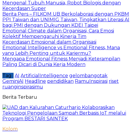
Mengenal Tubuh Manusia, Robot Biologis dengan
Kecerdasan Super
Berita Pers – FILKOM UB Berkolaborasi dengan PKBM
PPI Taiwan dan UNIMIG Taiwan, Tingkatkan Literasi AI
bagi PMI dengan Dukungan KDEI Taipei
Emotional Climate dalam Organisasi, Cara Emosi
Kolektif Mempengaruhi Kinerja Tim
Kecerdasan Emosional dalam Organisasi
Emotional Intelligence vs Emotional Fitness, Mana
yang Lebih Penting untuk Kariermu?
Mengapa Emotional Fitness Menjadi Keterampilan
Paling Dicari di Dunia Kerja Modern
Tag :
AI
ArtificialIntelligence
gelombangotak
GeminiAI
Headline
pendidikan
RamuInspirasi
riset
ruanginspirasimu
Berita Terbaru
Kolom