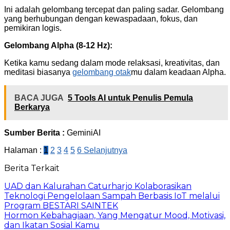
Ini adalah gelombang tercepat dan paling sadar. Gelombang
yang berhubungan dengan kewaspadaan, fokus, dan
pemikiran logis.
Gelombang Alpha (8-12 Hz):
Ketika kamu sedang dalam mode relaksasi, kreativitas, dan
meditasi biasanya
gelombang otak
mu dalam keadaan Alpha.
BACA JUGA
5 Tools AI untuk Penulis Pemula
Berkarya
Sumber Berita :
GeminiAI
Halaman :
1
2
3
4
5
6
Selanjutnya
Berita Terkait
UAD dan Kalurahan Caturharjo Kolaborasikan
Teknologi Pengelolaan Sampah Berbasis IoT melalui
Program BESTARI SAINTEK
Hormon Kebahagiaan, Yang Mengatur Mood, Motivasi,
dan Ikatan Sosial Kamu