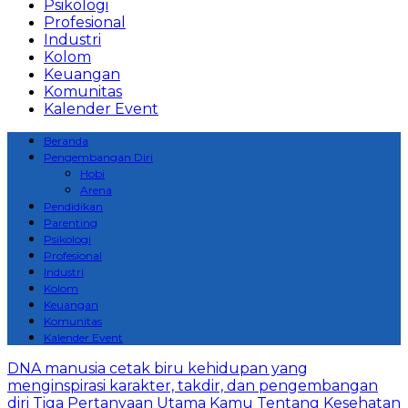
Psikologi
Profesional
Industri
Kolom
Keuangan
Komunitas
Kalender Event
Beranda
Pengembangan Diri
Hobi
Arena
Pendidikan
Parenting
Psikologi
Profesional
Industri
Kolom
Keuangan
Komunitas
Kalender Event
DNA manusia cetak biru kehidupan yang
menginspirasi karakter, takdir, dan pengembangan
diri
Tiga Pertanyaan Utama Kamu Tentang Kesehatan