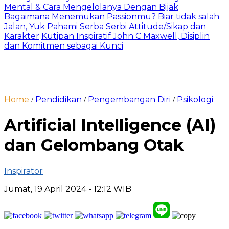
Mental & Cara Mengelolanya Dengan Bijak
Bagaimana Menemukan Passionmu?
Biar tidak salah
Jalan, Yuk Pahami Serba Serbi Attitude/Sikap dan
Karakter
Kutipan Inspiratif John C Maxwell, Disiplin
dan Komitmen sebagai Kunci
Home
Pendidikan
Pengembangan Diri
Psikologi
/
/
/
Artificial Intelligence (AI)
dan Gelombang Otak
Inspirator
Jumat, 19 April 2024
- 12:12 WIB