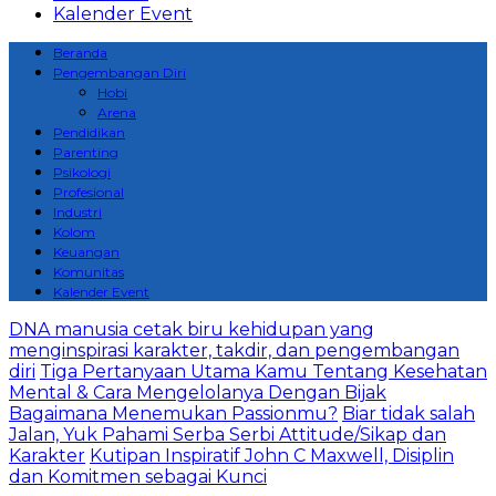
Kalender Event
Beranda
Pengembangan Diri
Hobi
Arena
Pendidikan
Parenting
Psikologi
Profesional
Industri
Kolom
Keuangan
Komunitas
Kalender Event
DNA manusia cetak biru kehidupan yang
menginspirasi karakter, takdir, dan pengembangan
diri
Tiga Pertanyaan Utama Kamu Tentang Kesehatan
Mental & Cara Mengelolanya Dengan Bijak
Bagaimana Menemukan Passionmu?
Biar tidak salah
Jalan, Yuk Pahami Serba Serbi Attitude/Sikap dan
Karakter
Kutipan Inspiratif John C Maxwell, Disiplin
dan Komitmen sebagai Kunci