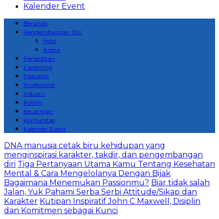
Kalender Event
Beranda
Pengembangan Diri
Hobi
Arena
Pendidikan
Parenting
Psikologi
Profesional
Industri
Kolom
Keuangan
Komunitas
Kalender Event
DNA manusia cetak biru kehidupan yang
menginspirasi karakter, takdir, dan pengembangan
diri
Tiga Pertanyaan Utama Kamu Tentang Kesehatan
Mental & Cara Mengelolanya Dengan Bijak
Bagaimana Menemukan Passionmu?
Biar tidak salah
Jalan, Yuk Pahami Serba Serbi Attitude/Sikap dan
Karakter
Kutipan Inspiratif John C Maxwell, Disiplin
dan Komitmen sebagai Kunci