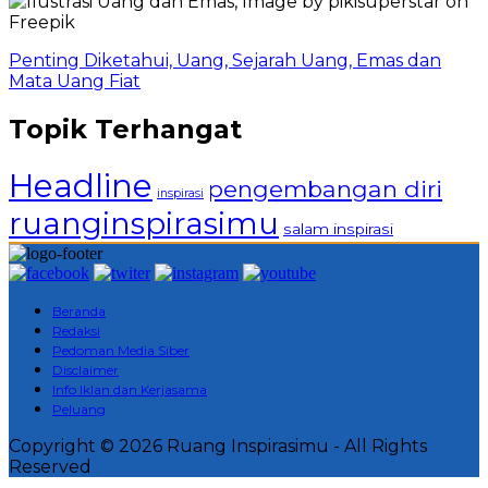
Penting Diketahui, Uang, Sejarah Uang, Emas dan
Mata Uang Fiat
Topik Terhangat
Headline
pengembangan diri
inspirasi
ruanginspirasimu
salam inspirasi
Beranda
Redaksi
Pedoman Media Siber
Disclaimer
Info Iklan dan Kerjasama
Peluang
Copyright © 2026 Ruang Inspirasimu - All Rights
Reserved