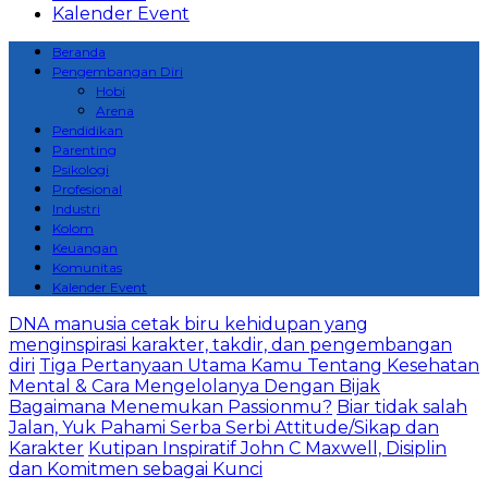
Kalender Event
Beranda
Pengembangan Diri
Hobi
Arena
Pendidikan
Parenting
Psikologi
Profesional
Industri
Kolom
Keuangan
Komunitas
Kalender Event
DNA manusia cetak biru kehidupan yang
menginspirasi karakter, takdir, dan pengembangan
diri
Tiga Pertanyaan Utama Kamu Tentang Kesehatan
Mental & Cara Mengelolanya Dengan Bijak
Bagaimana Menemukan Passionmu?
Biar tidak salah
Jalan, Yuk Pahami Serba Serbi Attitude/Sikap dan
Karakter
Kutipan Inspiratif John C Maxwell, Disiplin
dan Komitmen sebagai Kunci