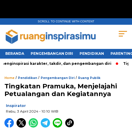
SCROLL TO CONTINUE WITH CONTENT
BERANDA
PENGEMBANGAN DIRI
PENDIDIKAN
PARENTIN
nginspirasi karakter, takdir, dan pengembangan diri
Tiga P
/
/
/
Home
Pendidikan
Pengembangan Diri
Ruang Publik
Tingkatan Pramuka, Menjelajahi
Petualangan dan Kegiatannya
Inspirator
Rabu, 3 April 2024
- 10:10 WIB