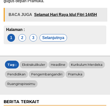
gugus depan Pramuka.
BACA JUGA
Selamat Hari Raya Idul Fitri 1445H
Halaman :
1
2
3
Selanjutnya
Tag :
Ekstrakulikuler
Headline
Kurikulum Merdeka
Pendidikan
Pengembangandiri
Pramuka
Ruanginspirasimu
BERITA TERKAIT