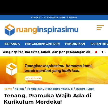
SCROLL TO CONTINUE WITH CONTENT
BERANDA
PENGEMBANGAN DIRI
PENDIDIKAN
PARENTIN
ginspirasi karakter, takdir, dan pengembangan diri
Tiga Pe
/
/
/
/
Home
Kolom
Pendidikan
Pengembangan Diri
Ruang Publik
Tenang, Pramuka Wajib Ada di
Kurikulum Merdeka!