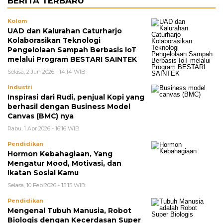
BERITA TERBARU
Kolom
UAD dan Kalurahan Caturharjo
Kolaborasikan Teknologi
Pengelolaan Sampah Berbasis IoT
melalui Program BESTARI SAINTEK
Selasa, 2 Jun 2026 - 14:14 WIB
Industri
Inspirasi dari Rudi, penjual Kopi yang
berhasil dengan Business Model
Canvas (BMC) nya
Rabu, 1 Apr 2026 - 16:16 WIB
Pendidikan
Hormon Kebahagiaan, Yang
Mengatur Mood, Motivasi, dan
Ikatan Sosial Kamu
Selasa, 10 Feb 2026 - 15:15 WIB
Pendidikan
Mengenal Tubuh Manusia, Robot
Biologis dengan Kecerdasan Super