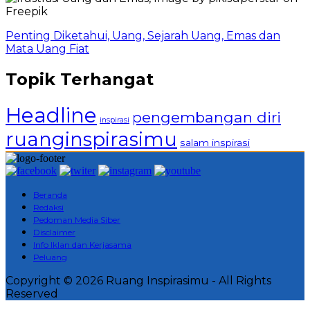
Penting Diketahui, Uang, Sejarah Uang, Emas dan
Mata Uang Fiat
Topik Terhangat
Headline
pengembangan diri
inspirasi
ruanginspirasimu
salam inspirasi
Beranda
Redaksi
Pedoman Media Siber
Disclaimer
Info Iklan dan Kerjasama
Peluang
Copyright © 2026 Ruang Inspirasimu - All Rights
Reserved