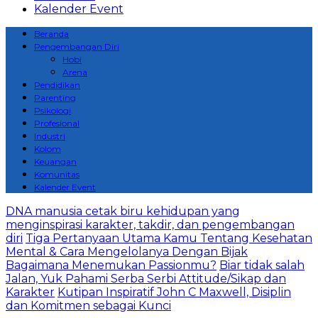
Kalender Event
Beranda
Pengembangan Diri
Hobi
Arena
Pendidikan
Parenting
Psikologi
Profesional
Industri
Kolom
Keuangan
Komunitas
Kalender Event
DNA manusia cetak biru kehidupan yang
menginspirasi karakter, takdir, dan pengembangan
diri
Tiga Pertanyaan Utama Kamu Tentang Kesehatan
Mental & Cara Mengelolanya Dengan Bijak
Bagaimana Menemukan Passionmu?
Biar tidak salah
Jalan, Yuk Pahami Serba Serbi Attitude/Sikap dan
Karakter
Kutipan Inspiratif John C Maxwell, Disiplin
dan Komitmen sebagai Kunci