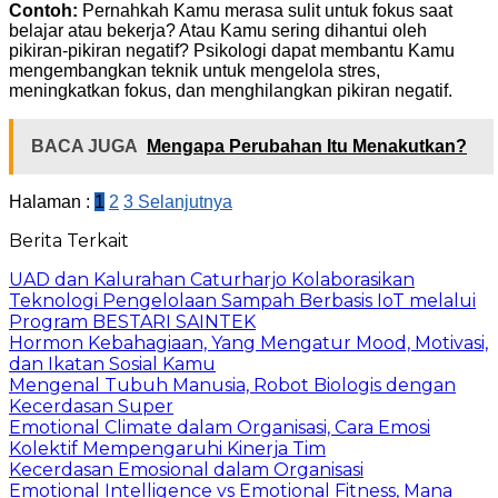
Contoh:
Pernahkah Kamu merasa sulit untuk fokus saat
belajar atau bekerja? Atau Kamu sering dihantui oleh
pikiran-pikiran negatif? Psikologi dapat membantu Kamu
mengembangkan teknik untuk mengelola stres,
meningkatkan fokus, dan menghilangkan pikiran negatif.
BACA JUGA
Mengapa Perubahan Itu Menakutkan?
Halaman :
1
2
3
Selanjutnya
Berita Terkait
UAD dan Kalurahan Caturharjo Kolaborasikan
Teknologi Pengelolaan Sampah Berbasis IoT melalui
Program BESTARI SAINTEK
Hormon Kebahagiaan, Yang Mengatur Mood, Motivasi,
dan Ikatan Sosial Kamu
Mengenal Tubuh Manusia, Robot Biologis dengan
Kecerdasan Super
Emotional Climate dalam Organisasi, Cara Emosi
Kolektif Mempengaruhi Kinerja Tim
Kecerdasan Emosional dalam Organisasi
Emotional Intelligence vs Emotional Fitness, Mana