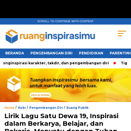
SCROLL TO CONTINUE WITH CONTENT
BERANDA
PENGEMBANGAN DIRI
PENDIDIKAN
PARENTIN
inspirasi karakter, takdir, dan pengembangan diri
Tiga Per
/
/
/
Home
Hobi
Pengembangan Diri
Ruang Publik
Lirik Lagu Satu Dewa 19, Inspirasi
dalam Berkarya, Belajar, dan