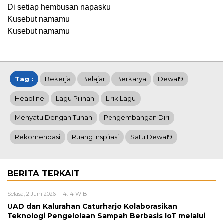
Di setiap hembusan napasku
Kusebut namamu
Kusebut namamu
Tag :
Bekerja
Belajar
Berkarya
Dewa19
Headline
Lagu Pilihan
Lirik Lagu
Menyatu Dengan Tuhan
Pengembangan Diri
Rekomendasi
Ruang Inspirasi
Satu Dewa19
BERITA TERKAIT
Selasa, 2 Juni 2026 - 14:14 WIB
UAD dan Kalurahan Caturharjo Kolaborasikan
Teknologi Pengelolaan Sampah Berbasis IoT melalui