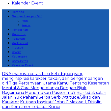
Kalender Event
Beranda
Pengembangan Diri
Hobi
Arena
Pendidikan
Parenting
Psikologi
Profesional
Industri
Kolom
Keuangan
Komunitas
Kalender Event
DNA manusia cetak biru kehidupan yang
menginspirasi karakter, takdir, dan pengembangan
diri
Tiga Pertanyaan Utama Kamu Tentang Kesehatan
Mental & Cara Mengelolanya Dengan Bijak
Bagaimana Menemukan Passionmu?
Biar tidak salah
Jalan, Yuk Pahami Serba Serbi Attitude/Sikap dan
Karakter
Kutipan Inspiratif John C Maxwell, Disiplin
dan Komitmen sebagai Kunci