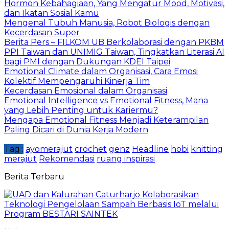
Hormon Kebahagiaan, Yang Mengatur Mood, Motivasi,
dan Ikatan Sosial Kamu
Mengenal Tubuh Manusia, Robot Biologis dengan
Kecerdasan Super
Berita Pers – FILKOM UB Berkolaborasi dengan PKBM
PPI Taiwan dan UNIMIG Taiwan, Tingkatkan Literasi AI
bagi PMI dengan Dukungan KDEI Taipei
Emotional Climate dalam Organisasi, Cara Emosi
Kolektif Mempengaruhi Kinerja Tim
Kecerdasan Emosional dalam Organisasi
Emotional Intelligence vs Emotional Fitness, Mana
yang Lebih Penting untuk Kariermu?
Mengapa Emotional Fitness Menjadi Keterampilan
Paling Dicari di Dunia Kerja Modern
Tag :
ayomerajut
crochet
genz
Headline
hobi
knitting
merajut
Rekomendasi
ruang inspirasi
Berita Terbaru