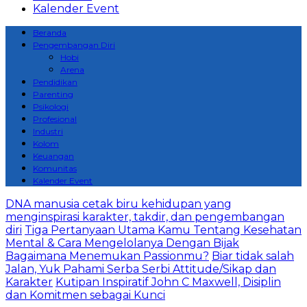
Kalender Event
Beranda
Pengembangan Diri
Hobi
Arena
Pendidikan
Parenting
Psikologi
Profesional
Industri
Kolom
Keuangan
Komunitas
Kalender Event
DNA manusia cetak biru kehidupan yang
menginspirasi karakter, takdir, dan pengembangan
diri
Tiga Pertanyaan Utama Kamu Tentang Kesehatan
Mental & Cara Mengelolanya Dengan Bijak
Bagaimana Menemukan Passionmu?
Biar tidak salah
Jalan, Yuk Pahami Serba Serbi Attitude/Sikap dan
Karakter
Kutipan Inspiratif John C Maxwell, Disiplin
dan Komitmen sebagai Kunci