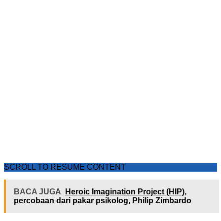
SCROLL TO RESUME CONTENT
BACA JUGA
Heroic Imagination Project (HIP),
percobaan dari pakar psikolog, Philip Zimbardo