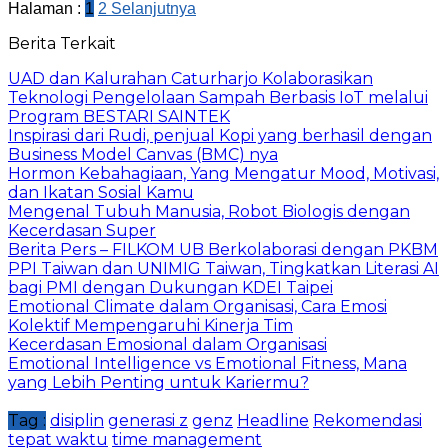
Halaman :
1
2
Selanjutnya
Berita Terkait
UAD dan Kalurahan Caturharjo Kolaborasikan
Teknologi Pengelolaan Sampah Berbasis IoT melalui
Program BESTARI SAINTEK
Inspirasi dari Rudi, penjual Kopi yang berhasil dengan
Business Model Canvas (BMC) nya
Hormon Kebahagiaan, Yang Mengatur Mood, Motivasi,
dan Ikatan Sosial Kamu
Mengenal Tubuh Manusia, Robot Biologis dengan
Kecerdasan Super
Berita Pers – FILKOM UB Berkolaborasi dengan PKBM
PPI Taiwan dan UNIMIG Taiwan, Tingkatkan Literasi AI
bagi PMI dengan Dukungan KDEI Taipei
Emotional Climate dalam Organisasi, Cara Emosi
Kolektif Mempengaruhi Kinerja Tim
Kecerdasan Emosional dalam Organisasi
Emotional Intelligence vs Emotional Fitness, Mana
yang Lebih Penting untuk Kariermu?
Tag :
disiplin
generasi z
genz
Headline
Rekomendasi
tepat waktu
time management