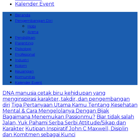
Kalender Event
Beranda
Pengembangan Diri
Hobi
Arena
Pendidikan
Parenting
Psikologi
Profesional
Industri
Kolom
Keuangan
Komunitas
Kalender Event
DNA manusia cetak biru kehidupan yang
menginspirasi karakter, takdir, dan pengembangan
diri
Tiga Pertanyaan Utama Kamu Tentang Kesehatan
Mental & Cara Mengelolanya Dengan Bijak
Bagaimana Menemukan Passionmu?
Biar tidak salah
Jalan, Yuk Pahami Serba Serbi Attitude/Sikap dan
Karakter
Kutipan Inspiratif John C Maxwell, Disiplin
dan Komitmen sebagai Kunci