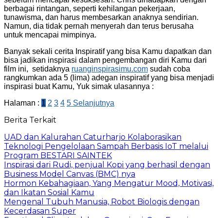
berbagai rintangan, seperti kehilangan pekerjaan,
tunawisma, dan harus membesarkan anaknya sendirian.
Namun, dia tidak pernah menyerah dan terus berusaha
untuk mencapai mimpinya.
Banyak sekali cerita Inspiratif yang bisa Kamu dapatkan dan
bisa jadikan inspirasi dalam pengembangan diri Kamu dari
film ini, setidaknya
ruanginspirasimu.com
sudah coba
rangkumkan ada 5 (lima) adegan inspiratif yang bisa menjadi
inspirasi buat Kamu, Yuk simak ulasannya :
Halaman :
1
2
3
4
5
Selanjutnya
Berita Terkait
UAD dan Kalurahan Caturharjo Kolaborasikan
Teknologi Pengelolaan Sampah Berbasis IoT melalui
Program BESTARI SAINTEK
Inspirasi dari Rudi, penjual Kopi yang berhasil dengan
Business Model Canvas (BMC) nya
Hormon Kebahagiaan, Yang Mengatur Mood, Motivasi,
dan Ikatan Sosial Kamu
Mengenal Tubuh Manusia, Robot Biologis dengan
Kecerdasan Super