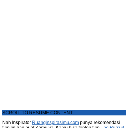
SCROLL TO RESUME CONTENT
Nah Inspirator
Ruanginspirasimu.com
punya rekomendasi
film pilihan buat Kamu ya, Kamu bisa tonton film
The Pursuit