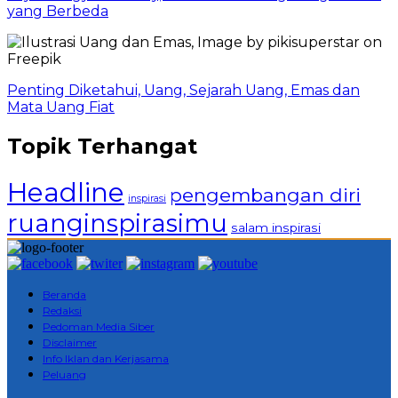
yang Berbeda
Penting Diketahui, Uang, Sejarah Uang, Emas dan
Mata Uang Fiat
Topik Terhangat
Headline
pengembangan diri
inspirasi
ruanginspirasimu
salam inspirasi
Beranda
Redaksi
Pedoman Media Siber
Disclaimer
Info Iklan dan Kerjasama
Peluang