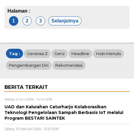
Halaman :
1
2
3
Selanjutnya
Tag :
Generasi Z
Genz
Headline
Hobi Menulis
Pengembangan Diri
Rekomendasi
BERITA TERKAIT
Selasa, 2 Juni 2026 - 14:14 WIB
UAD dan Kalurahan Caturharjo Kolaborasikan
Teknologi Pengelolaan Sampah Berbasis IoT melalui
Program BESTARI SAINTEK
Selasa, 10 Februari 2026 - 15:15 WIB