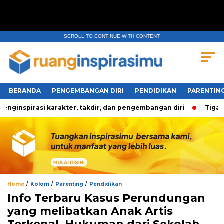
SCROLL TO CONTINUE WITH CONTENT
BERANDA
PENGEMBANGAN DIRI
PENDIDIKAN
PARENTIN
inspirasi karakter, takdir, dan pengembangan diri
Tiga Per
/
/
/
Home
Kolom
Parenting
Pendidikan
Info Terbaru Kasus Perundungan
yang melibatkan Anak Artis