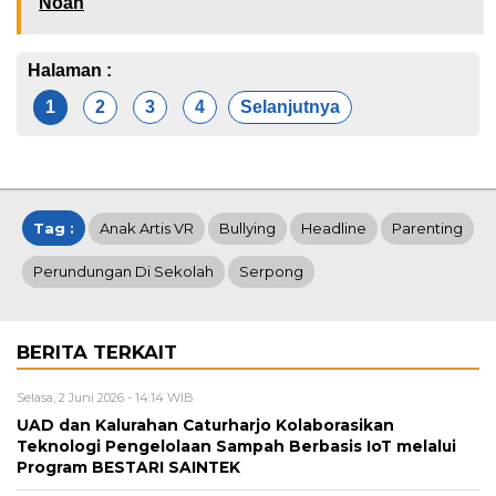
Noah
Halaman :
1
2
3
4
Selanjutnya
Tag :
Anak Artis VR
Bullying
Headline
Parenting
Perundungan Di Sekolah
Serpong
BERITA TERKAIT
Selasa, 2 Juni 2026 - 14:14 WIB
UAD dan Kalurahan Caturharjo Kolaborasikan
Teknologi Pengelolaan Sampah Berbasis IoT melalui
Program BESTARI SAINTEK