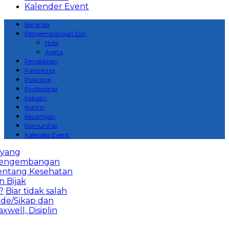
Kalender Event
Beranda
Pengembangan Diri
Hobi
Arena
Pendidikan
Parenting
Psikologi
Profesional
Industri
Kolom
Keuangan
Komunitas
Kalender Event
yang
 pengembangan
ntang Kesehatan
Bijak
Biar tidak salah
de/Sikap dan
well, Disiplin