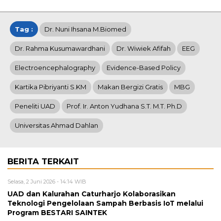
Tag :
Dr. Nuni Ihsana M.Biomed
Dr. Rahma Kusumawardhani
Dr. Wiwiek Afifah
EEG
Electroencephalography
Evidence-Based Policy
Kartika Pibriyanti S.KM
Makan Bergizi Gratis
MBG
Peneliti UAD
Prof. Ir. Anton Yudhana S.T. M.T. Ph.D
Universitas Ahmad Dahlan
BERITA TERKAIT
Selasa, 2 Juni 2026 - 14:14 WIB
UAD dan Kalurahan Caturharjo Kolaborasikan
Teknologi Pengelolaan Sampah Berbasis IoT melalui
Program BESTARI SAINTEK