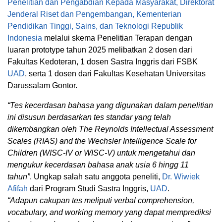
Penelitian dan Pengabdian Kepada Masyarakat, Direktorat
Jenderal Riset dan Pengembangan, Kementerian
Pendidikan Tinggi, Sains, dan Teknologi Republik
Indonesia
melalui skema Penelitian Terapan dengan
luaran prototype tahun 2025 melibatkan 2 dosen dari
Fakultas Kedoteran, 1 dosen Sastra Inggris dari FSBK
UAD
, serta 1 dosen dari Fakultas Kesehatan Universitas
Darussalam Gontor.
“Tes kecerdasan bahasa yang digunakan dalam penelitian
ini disusun berdasarkan tes standar yang telah
dikembangkan oleh The Reynolds Intellectual Assessment
Scales (RIAS) and the Wechsler Intelligence Scale for
Children (WISC-IV or WISC-V) untuk mengetahui dan
mengukur kecerdasan bahasa anak usia 6 hingg 11
tahun”
. Ungkap salah satu anggota peneliti,
Dr. Wiwiek
Afifah
dari Program Studi Sastra Inggris,
UAD
.
“Adapun cakupan tes meliputi verbal comprehension,
vocabulary, and working memory yang dapat memprediksi