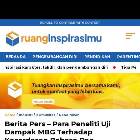
SCROLL TO CONTINUE WITH CONTENT
BERANDA
PENGEMBANGAN DIRI
PENDIDIKAN
PARENTIN
rasi karakter, takdir, dan pengembangan diri
Tiga Pertany
/
/
/
Home
Industri
Komunitas
Pendidikan
Berita Pers – Para Peneliti Uji
Dampak MBG Terhadap