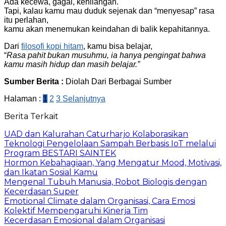
Ada kecewa, gagal, kehilangan.
Tapi, kalau kamu mau duduk sejenak dan “menyesap” rasa
itu perlahan,
kamu akan menemukan keindahan di balik kepahitannya.
Dari
filosofi kopi hitam
, kamu bisa belajar,
“
Rasa pahit bukan musuhmu, ia hanya pengingat bahwa
kamu masih hidup dan masih belajar.”
Sumber Berita :
Diolah Dari Berbagai Sumber
Halaman :
1
2
3
Selanjutnya
Berita Terkait
UAD dan Kalurahan Caturharjo Kolaborasikan
Teknologi Pengelolaan Sampah Berbasis IoT melalui
Program BESTARI SAINTEK
Hormon Kebahagiaan, Yang Mengatur Mood, Motivasi,
dan Ikatan Sosial Kamu
Mengenal Tubuh Manusia, Robot Biologis dengan
Kecerdasan Super
Emotional Climate dalam Organisasi, Cara Emosi
Kolektif Mempengaruhi Kinerja Tim
Kecerdasan Emosional dalam Organisasi