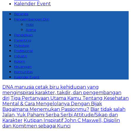
Kalender Event
Beranda
Pengembangan Diri
Hobi
Arena
Pendidikan
Parenting
Psikologi
Profesional
Industri
Kolom
Keuangan
Komunitas
Kalender Event
DNA manusia cetak biru kehidupan yang
menginspirasi karakter, takdir, dan pengembangan
diri
Tiga Pertanyaan Utama Kamu Tentang Kesehatan
Mental & Cara Mengelolanya Dengan Bijak
Bagaimana Menemukan Passionmu?
Biar tidak salah
Jalan, Yuk Pahami Serba Serbi Attitude/Sikap dan
Karakter
Kutipan Inspiratif John C Maxwell, Disiplin
dan Komitmen sebagai Kunci