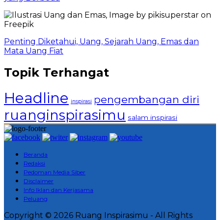
Penting Diketahui, Uang, Sejarah Uang, Emas dan
Mata Uang Fiat
Topik Terhangat
Headline
pengembangan diri
inspirasi
ruanginspirasimu
salam inspirasi
Beranda
Redaksi
Pedoman Media Siber
Disclaimer
Info Iklan dan Kerjasama
Peluang
Copyright © 2026 Ruang Inspirasimu - All Rights