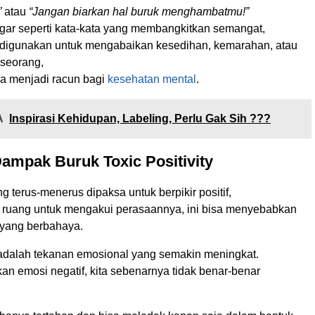
”
atau
“Jangan biarkan hal buruk menghambatmu!”
gar seperti kata-kata yang membangkitkan semangat,
itu digunakan untuk mengabaikan kesedihan, kemarahan, atau
seorang,
sa menjadi racun bagi
kesehatan mental
.
A
Inspirasi Kehidupan, Labeling, Perlu Gak Sih ???
ampak Buruk Toxic Positivity
g terus-menerus dipaksa untuk berpikir positif,
n ruang untuk mengakui perasaannya, ini bisa menyebabkan
 yang berbahaya.
adalah tekanan emosional yang semakin meningkat.
an emosi negatif, kita sebenarnya tidak benar-benar