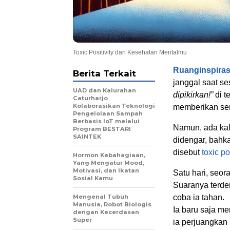
Toxic Positivity dan Kesehatan Mentalmu
Ruanginspira
Berita Terkait
janggal saat s
UAD dan Kalurahan
dipikirkan!”
di t
Caturharjo
Kolaborasikan Teknologi
memberikan sem
Pengelolaan Sampah
Berbasis IoT melalui
Namun, ada kal
Program BESTARI
SAINTEK
didengar, bahk
disebut
toxic po
Hormon Kebahagiaan,
Yang Mengatur Mood,
Motivasi, dan Ikatan
Satu hari, seo
Sosial Kamu
Suaranya terde
Mengenal Tubuh
coba ia tahan.
Manusia, Robot Biologis
Ia baru saja m
dengan Kecerdasan
Super
ia perjuangkan 