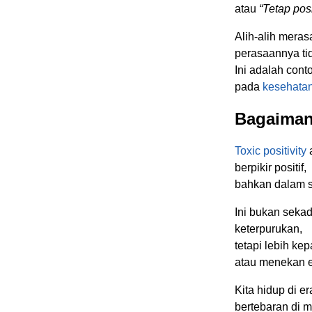
atau
“Tetap posi
Alih-alih merasa
perasaannya ti
Ini adalah con
pada
kesehatan
Bagaimana
Toxic positivity
a
berpikir positif,
bahkan dalam si
Ini bukan seka
keterpurukan,
tetapi lebih k
atau menekan e
Kita hidup di e
bertebaran di m