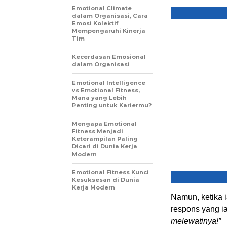
Emotional Climate
dalam Organisasi, Cara
Emosi Kolektif
Mempengaruhi Kinerja
Tim
Kecerdasan Emosional
dalam Organisasi
Emotional Intelligence
vs Emotional Fitness,
Mana yang Lebih
Penting untuk Kariermu?
Mengapa Emotional
Fitness Menjadi
Keterampilan Paling
Dicari di Dunia Kerja
Modern
Emotional Fitness Kunci
Kesuksesan di Dunia
Kerja Modern
Namun, ketika 
respons yang ia
melewatinya!”