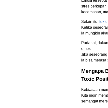
Emosi tersebut
stres berkepan
kecemasan, ata
Selain itu,
toxic
Ketika seseora
ia mungkin akan
Padahal, dukun
emosi.
Jika seseorang
ia bisa merasa 
Mengapa B
Toxic Posit
Kebiasaan member
Kita ingin mem
semangat mere