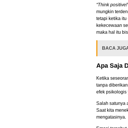
“Think positive!
mungkin terden
tetapi ketika 
kekecewaan se
maka hal itu bi
BACA JUG
Apa Saja D
Ketika seseoran
tanpa diberika
efek psikologis
Salah satunya 
Saat kita menek
mengatasinya.