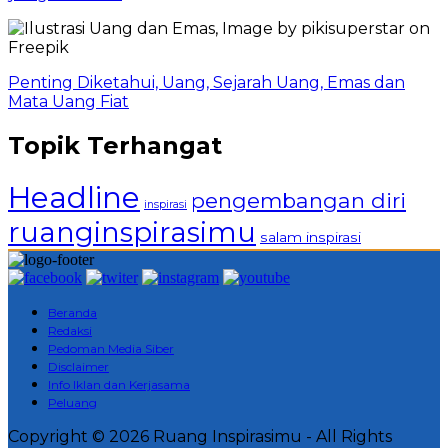
Penting Diketahui, Uang, Sejarah Uang, Emas dan
Mata Uang Fiat
Topik Terhangat
Headline
pengembangan diri
inspirasi
ruanginspirasimu
salam inspirasi
Beranda
Redaksi
Pedoman Media Siber
Disclaimer
Info Iklan dan Kerjasama
Peluang
Copyright © 2026 Ruang Inspirasimu - All Rights