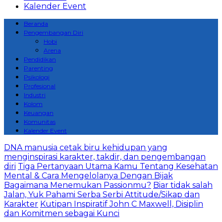
Kalender Event
Beranda
Pengembangan Diri
Hobi
Arena
Pendidikan
Parenting
Psikologi
Profesional
Industri
Kolom
Keuangan
Komunitas
Kalender Event
DNA manusia cetak biru kehidupan yang
menginspirasi karakter, takdir, dan pengembangan
diri
Tiga Pertanyaan Utama Kamu Tentang Kesehatan
Mental & Cara Mengelolanya Dengan Bijak
Bagaimana Menemukan Passionmu?
Biar tidak salah
Jalan, Yuk Pahami Serba Serbi Attitude/Sikap dan
Karakter
Kutipan Inspiratif John C Maxwell, Disiplin
dan Komitmen sebagai Kunci