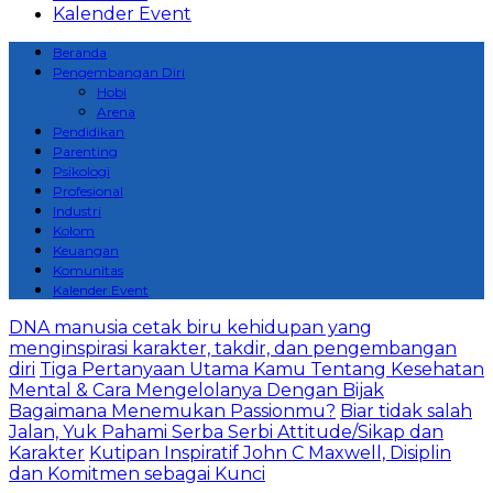
Kalender Event
Beranda
Pengembangan Diri
Hobi
Arena
Pendidikan
Parenting
Psikologi
Profesional
Industri
Kolom
Keuangan
Komunitas
Kalender Event
DNA manusia cetak biru kehidupan yang
menginspirasi karakter, takdir, dan pengembangan
diri
Tiga Pertanyaan Utama Kamu Tentang Kesehatan
Mental & Cara Mengelolanya Dengan Bijak
Bagaimana Menemukan Passionmu?
Biar tidak salah
Jalan, Yuk Pahami Serba Serbi Attitude/Sikap dan
Karakter
Kutipan Inspiratif John C Maxwell, Disiplin
dan Komitmen sebagai Kunci