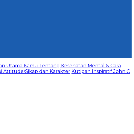
aan Utama Kamu Tentang Kesehatan Mental & Cara
bi Attitude/Sikap dan Karakter
Kutipan Inspiratif John C