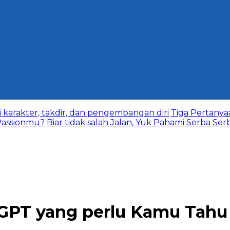
karakter, takdir, dan pengembangan diri
Tiga Pertany
assionmu?
Biar tidak salah Jalan, Yuk Pahami Serba Ser
tGPT yang perlu Kamu Tahu