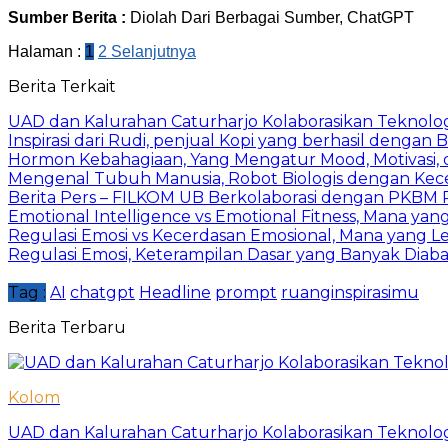
Sumber Berita :
Diolah Dari Berbagai Sumber, ChatGPT
Halaman :
1
2
Selanjutnya
Berita Terkait
UAD dan Kalurahan Caturharjo Kolaborasikan Teknolo
Inspirasi dari Rudi, penjual Kopi yang berhasil dengan
Hormon Kebahagiaan, Yang Mengatur Mood, Motivasi, d
Mengenal Tubuh Manusia, Robot Biologis dengan Kec
Berita Pers – FILKOM UB Berkolaborasi dengan PKBM P
Emotional Intelligence vs Emotional Fitness, Mana ya
Regulasi Emosi vs Kecerdasan Emosional, Mana yang 
Regulasi Emosi, Keterampilan Dasar yang Banyak Diab
Tag :
AI
chatgpt
Headline
prompt
ruanginspirasimu
Berita Terbaru
Kolom
UAD dan Kalurahan Caturharjo Kolaborasikan Teknolo