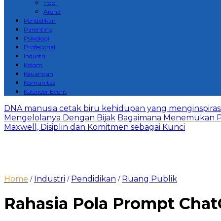
Hobi
Arena
Pendidikan
Parenting
Psikologi
Profesional
Industri
Kolom
Keuangan
Komunitas
Kalender Event
DNA manusia cetak biru kehidupan yang menginspirasi 
Mengelolanya Dengan Bijak
Bagaimana Menemukan P
Maxwell, Disiplin dan Komitmen sebagai Kunci
Home
Industri
Pendidikan
Ruang Publik
/
/
/
Rahasia Pola Prompt Cha