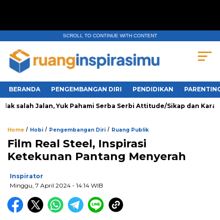
SCROLL TO CONTINUE WITH CONTENT
BERANDA
PENGEMBANGAN DIRI
PENDIDIKAN
PARENTIN
ak salah Jalan, Yuk Pahami Serba Serbi Attitude/Sikap dan Karakter
/
/
/
Home
Hobi
Pengembangan Diri
Ruang Publik
Film Real Steel, Inspirasi
Ketekunan Pantang Menyerah
Inspirator
Minggu, 7 April 2024
- 14:14 WIB