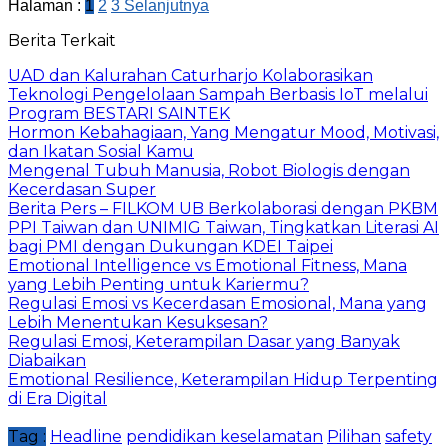
Halaman :
1
2
3
Selanjutnya
Berita Terkait
UAD dan Kalurahan Caturharjo Kolaborasikan
Teknologi Pengelolaan Sampah Berbasis IoT melalui
Program BESTARI SAINTEK
Hormon Kebahagiaan, Yang Mengatur Mood, Motivasi,
dan Ikatan Sosial Kamu
Mengenal Tubuh Manusia, Robot Biologis dengan
Kecerdasan Super
Berita Pers – FILKOM UB Berkolaborasi dengan PKBM
PPI Taiwan dan UNIMIG Taiwan, Tingkatkan Literasi AI
bagi PMI dengan Dukungan KDEI Taipei
Emotional Intelligence vs Emotional Fitness, Mana
yang Lebih Penting untuk Kariermu?
Regulasi Emosi vs Kecerdasan Emosional, Mana yang
Lebih Menentukan Kesuksesan?
Regulasi Emosi, Keterampilan Dasar yang Banyak
Diabaikan
Emotional Resilience, Keterampilan Hidup Terpenting
di Era Digital
Tag :
Headline
pendidikan keselamatan
Pilihan
safety