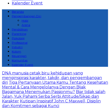
Kalender Event
Beranda
Pengembangan Diri
Hobi
Arena
Pendidikan
Parenting
Psikologi
Profesional
Industri
Kolom
Keuangan
Komunitas
Kalender Event
DNA manusia cetak biru kehidupan yang
menginspirasi karakter, takdir, dan pengembangan
diri
Tiga Pertanyaan Utama Kamu Tentang Kesehatan
Mental & Cara Mengelolanya Dengan Bijak
Bagaimana Menemukan Passionmu?
Biar tidak salah
Jalan, Yuk Pahami Serba Serbi Attitude/Sikap dan
Karakter
Kutipan Inspiratif John C Maxwell, Disiplin
dan Komitmen sebagai Kunci