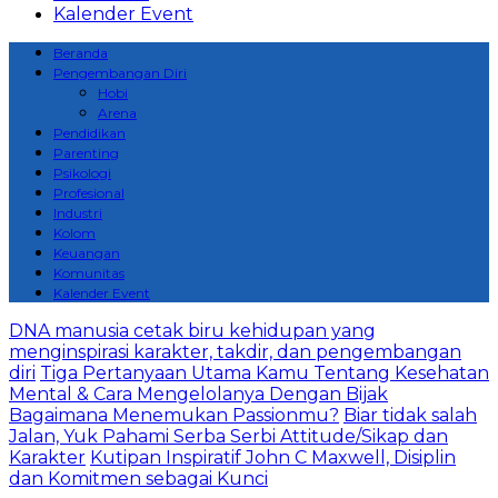
Kalender Event
Beranda
Pengembangan Diri
Hobi
Arena
Pendidikan
Parenting
Psikologi
Profesional
Industri
Kolom
Keuangan
Komunitas
Kalender Event
DNA manusia cetak biru kehidupan yang
menginspirasi karakter, takdir, dan pengembangan
diri
Tiga Pertanyaan Utama Kamu Tentang Kesehatan
Mental & Cara Mengelolanya Dengan Bijak
Bagaimana Menemukan Passionmu?
Biar tidak salah
Jalan, Yuk Pahami Serba Serbi Attitude/Sikap dan
Karakter
Kutipan Inspiratif John C Maxwell, Disiplin
dan Komitmen sebagai Kunci