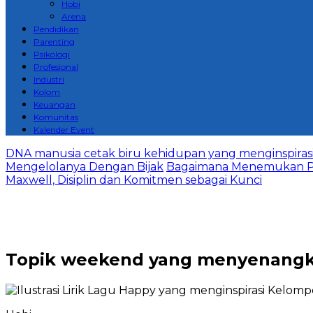
Hobi
Arena
Pendidikan
Parenting
Psikologi
Profesional
Industri
Kolom
Keuangan
Komunitas
Kalender Event
DNA manusia cetak biru kehidupan yang menginspirasi 
Mengelolanya Dengan Bijak
Bagaimana Menemukan P
Maxwell, Disiplin dan Komitmen sebagai Kunci
Topik
weekend yang menyenang