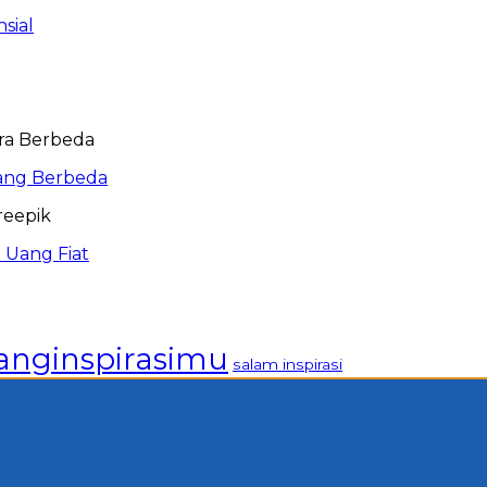
sial
ang Berbeda
 Uang Fiat
anginspirasimu
salam inspirasi