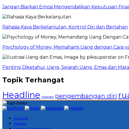
Jangan Biarkan Emosi Mengendalikan Keputusan Finan
Rahasia Kaya Berkelanjutan, Kontrol Diri dan Bertahan
Psychology of Money, Memahami Uang dengan Cara y
Penting Diketahui, Uang, Sejarah Uang, Emas dan Mata
Topik Terhangat
Headline
ru
pengembangan diri
inspirasi
Beranda
Redaksi
Pedoman Media Siber