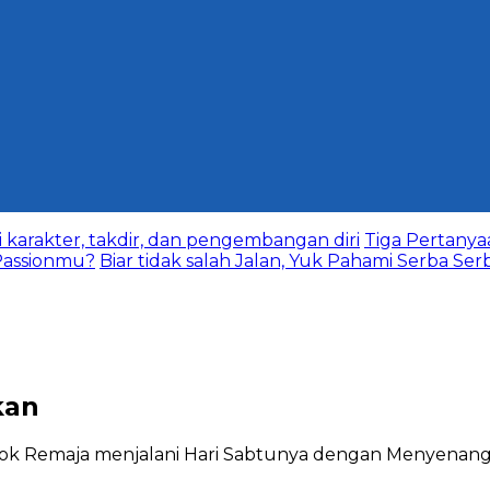
karakter, takdir, dan pengembangan diri
Tiga Pertany
assionmu?
Biar tidak salah Jalan, Yuk Pahami Serba Ser
kan