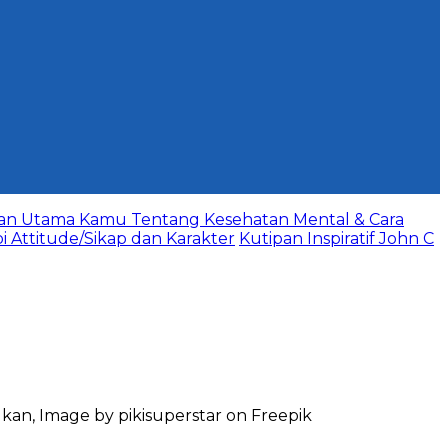
aan Utama Kamu Tentang Kesehatan Mental & Cara
bi Attitude/Sikap dan Karakter
Kutipan Inspiratif John C