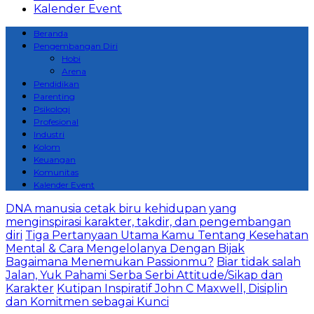
Kalender Event
Beranda
Pengembangan Diri
Hobi
Arena
Pendidikan
Parenting
Psikologi
Profesional
Industri
Kolom
Keuangan
Komunitas
Kalender Event
DNA manusia cetak biru kehidupan yang
menginspirasi karakter, takdir, dan pengembangan
diri
Tiga Pertanyaan Utama Kamu Tentang Kesehatan
Mental & Cara Mengelolanya Dengan Bijak
Bagaimana Menemukan Passionmu?
Biar tidak salah
Jalan, Yuk Pahami Serba Serbi Attitude/Sikap dan
Karakter
Kutipan Inspiratif John C Maxwell, Disiplin
dan Komitmen sebagai Kunci