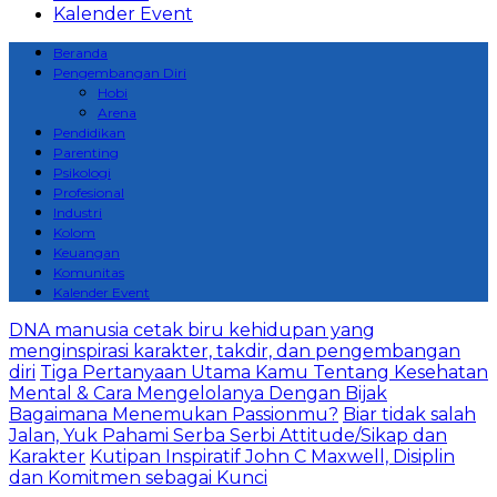
Kalender Event
Beranda
Pengembangan Diri
Hobi
Arena
Pendidikan
Parenting
Psikologi
Profesional
Industri
Kolom
Keuangan
Komunitas
Kalender Event
DNA manusia cetak biru kehidupan yang
menginspirasi karakter, takdir, dan pengembangan
diri
Tiga Pertanyaan Utama Kamu Tentang Kesehatan
Mental & Cara Mengelolanya Dengan Bijak
Bagaimana Menemukan Passionmu?
Biar tidak salah
Jalan, Yuk Pahami Serba Serbi Attitude/Sikap dan
Karakter
Kutipan Inspiratif John C Maxwell, Disiplin
dan Komitmen sebagai Kunci