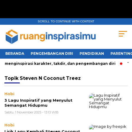
SCROLL TO CONTINUE WITH CONTENT
BERANDA
PENGEMBANGAN DIRI
PENDIDIKAN
PARENTIN
menginspirasi karakter, takdir, dan pengembangan diri
Tig
Topik
Steven N Coconut Treez
Hobi
3 Lagu Inspiratif yang Menyulut
Semangat Hidupmu
Sabtu, 1 November 2025 - 13:13 WIB
Hobi
Lirik Lagu Kembali Steven Coconut