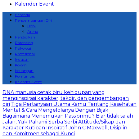
Kalender Event
Beranda
Pengembangan Diri
Hobi
Arena
Pendidikan
Parenting
Psikologi
Profesional
Industri
Kolom
Keuangan
Komunitas
Kalender Event
DNA manusia cetak biru kehidupan yang
menginspirasi karakter, takdir, dan pengembangan
diri
Tiga Pertanyaan Utama Kamu Tentang Kesehatan
Mental & Cara Mengelolanya Dengan Bijak
Bagaimana Menemukan Passionmu?
Biar tidak salah
Jalan, Yuk Pahami Serba Serbi Attitude/Sikap dan
Karakter
Kutipan Inspiratif John C Maxwell, Disiplin
dan Komitmen sebagai Kunci