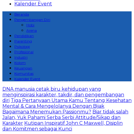
Kalender Event
Beranda
Pengembangan Diri
Hobi
Arena
Pendidikan
Parenting
Psikologi
Profesional
Industri
Kolom
Keuangan
Komunitas
Kalender Event
DNA manusia cetak biru kehidupan yang
menginspirasi karakter, takdir, dan pengembangan
diri
Tiga Pertanyaan Utama Kamu Tentang Kesehatan
Mental & Cara Mengelolanya Dengan Bijak
Bagaimana Menemukan Passionmu?
Biar tidak salah
Jalan, Yuk Pahami Serba Serbi Attitude/Sikap dan
Karakter
Kutipan Inspiratif John C Maxwell, Disiplin
dan Komitmen sebagai Kunci