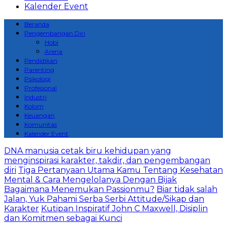
Kalender Event
Beranda
Pengembangan Diri
Hobi
Arena
Pendidikan
Parenting
Psikologi
Profesional
Industri
Kolom
Keuangan
Komunitas
Kalender Event
DNA manusia cetak biru kehidupan yang
menginspirasi karakter, takdir, dan pengembangan
diri
Tiga Pertanyaan Utama Kamu Tentang Kesehatan
Mental & Cara Mengelolanya Dengan Bijak
Bagaimana Menemukan Passionmu?
Biar tidak salah
Jalan, Yuk Pahami Serba Serbi Attitude/Sikap dan
Karakter
Kutipan Inspiratif John C Maxwell, Disiplin
dan Komitmen sebagai Kunci