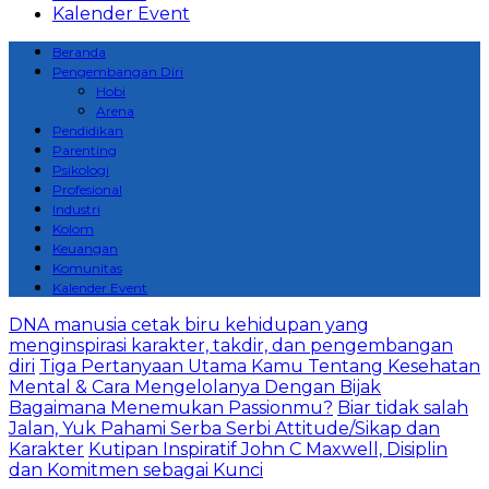
Kalender Event
Beranda
Pengembangan Diri
Hobi
Arena
Pendidikan
Parenting
Psikologi
Profesional
Industri
Kolom
Keuangan
Komunitas
Kalender Event
DNA manusia cetak biru kehidupan yang
menginspirasi karakter, takdir, dan pengembangan
diri
Tiga Pertanyaan Utama Kamu Tentang Kesehatan
Mental & Cara Mengelolanya Dengan Bijak
Bagaimana Menemukan Passionmu?
Biar tidak salah
Jalan, Yuk Pahami Serba Serbi Attitude/Sikap dan
Karakter
Kutipan Inspiratif John C Maxwell, Disiplin
dan Komitmen sebagai Kunci