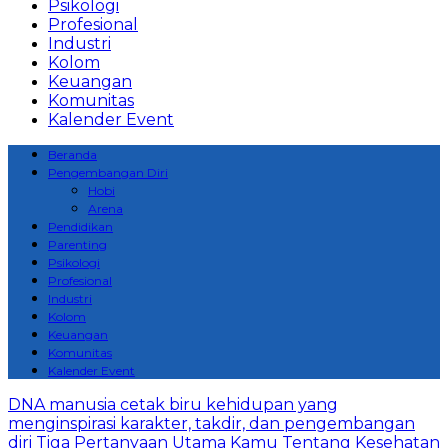
Psikologi
Profesional
Industri
Kolom
Keuangan
Komunitas
Kalender Event
Beranda
Pengembangan Diri
Hobi
Arena
Pendidikan
Parenting
Psikologi
Profesional
Industri
Kolom
Keuangan
Komunitas
Kalender Event
DNA manusia cetak biru kehidupan yang
menginspirasi karakter, takdir, dan pengembangan
diri
Tiga Pertanyaan Utama Kamu Tentang Kesehatan